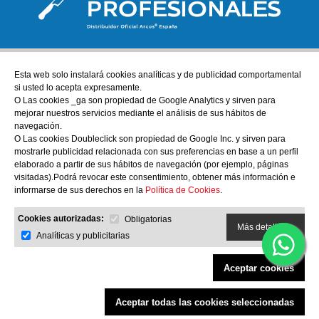
Esta web solo instalará cookies analíticas y de publicidad comportamental
ATENCIÓN AL CLIENTE
si usted lo acepta expresamente.
tienda@cuchillos-profesionales.com
O Las cookies _ga son propiedad de Google Analytics y sirven para
mejorar nuestros servicios mediante el análisis de sus hábitos de
972555255
navegación.
O Las cookies Doubleclick son propiedad de Google Inc. y sirven para
mostrarle publicidad relacionada con sus preferencias en base a un perfil
AYUDA
elaborado a partir de sus hábitos de navegación (por ejemplo, páginas
Nuestra tienda física
visitadas).Podrá revocar este consentimiento, obtener más información e
informarse de sus derechos en la
Política de Cookies
.
Sobre nosotros
Cookies autorizadas:
Obligatorias
Más detalles
INFORMACIÓN
Analíticas y publicitarias
Política de Privacidad y Aviso Legal
Aceptar cookies
Condiciones Generales de Compra
Política de cookies
Aceptar todas las cookies seleccionadas
Filtrar productos