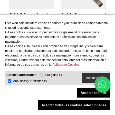
GKG-1, Estuche individual
G-42/51, Barra soporte mural
flexible imantado pequeño
magnética, 51 cm
Esta web solo instalará cookies analíticas y de publicidad comportamental
39,70
€
201,80
€
si usted lo acepta expresamente.
O Las cookies _ga son propiedad de Google Analytics y sirven para
mejorar nuestros servicios mediante el análisis de sus hábitos de
navegación.
O Las cookies Doubleclick son propiedad de Google Inc. y sirven para
mostrarle publicidad relacionada con sus preferencias en base a un perfil
elaborado a partir de sus hábitos de navegación (por ejemplo, páginas
visitadas).Podrá revocar este consentimiento, obtener más información e
informarse de sus derechos en la
Política de Cookies
.
Cookies autorizadas:
Obligatorias
Más detalles
Analíticas y publicitarias
Cuchillo Global GN-006,
Cuchillo Global G-80,
Aceptar cookies
Oriental Vegetales
Santoku, alveolado, 18 cm
Alveolado, 18 cm
146,70
€
Aceptar todas las cookies seleccionadas
Filtrar productos
175,30
€