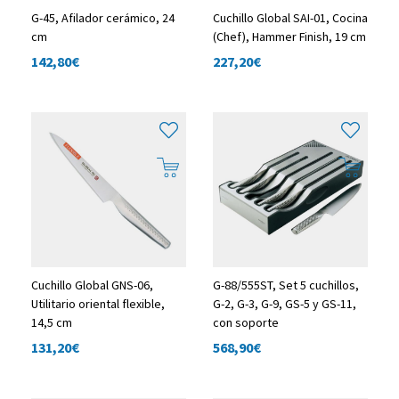
G-45, Afilador cerámico, 24
Cuchillo Global SAI-01, Cocina
cm
(Chef), Hammer Finish, 19 cm
142,80
€
227,20
€
Cuchillo Global GNS-06,
G-88/555ST, Set 5 cuchillos,
Utilitario oriental flexible,
G-2, G-3, G-9, GS-5 y GS-11,
14,5 cm
con soporte
131,20
€
568,90
€