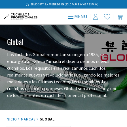
ENVÍO GRATIS A PARTIR DE 49€ (SOLO PARA ENVÍOS A ESPAÑA)
MENU
Global
Los cuchillos Global remontan su origen a 1985, se
encargó a Sr. Komin Yamada el diseño de unos nuevos
cuchillos. Los requisitos eran realizar unos cuchillos
realmente nuevos y revolucionarios utilizando los mejores
materiales y las últimas tecnologías disponibles. Los
cuchillos de cocina japoneses Global son a día de hoy, uno
de los referentes en cuchillería oriental profesional.
INICIO
MARCAS
GLOBAL