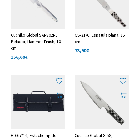
Cuchillo Global SAI-S02R,
GS-21/6, Espatula plana, 15
Pelador, Hammer Finish, 10
cm
cm
73,90
€
156,60
€
G-667/16, Estuche rígido
Cuchillo Global G-58,