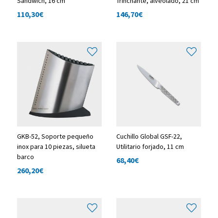
Sandwich, 16 cm
Trinchante, alveolado, 21 cm
110,30
€
146,70
€
GKB-52, Soporte pequeño
Cuchillo Global GSF-22,
inox para 10 piezas, silueta
Utilitario forjado, 11 cm
barco
68,40
€
260,20
€