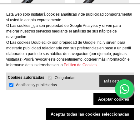
Esta web solo instalará cookies analíticas y de publicidad comportamental
si usted lo acepta expresamente.
Cuchillo Tojiro FD-1592,
Cuchillo Tojiro FD-1598, Nakiri
O Las cookies _ga son propiedad de Google Analytics y sirven para
Mondador (Puntilla) Shippu
Shippu Black DP Damascus,
mejorar nuestros servicios mediante el análisis de sus hábitos de
Black DP Damascus, 130mm
165mm
navegación.
O Las cookies Doubleclick son propiedad de Google Inc. y sirven para
199,00
€
330,00
€
mostrarle publicidad relacionada con sus preferencias en base a un perfil
elaborado a partir de sus hábitos de navegación (por ejemplo, páginas
visitadas).Podrá revocar este consentimiento, obtener más información e
informarse de sus derechos en la
Política de Cookies
.
Cookies autorizadas:
Obligatorias
Más detalles
Analíticas y publicitarias
Aceptar cookies
Aceptar todas las cookies seleccionadas
Filtrar productos
Cuchillo Tojiro FD-1591,
F-432, Piedra de afilar, uso
Mondador (Puntilla) Shippu
casero, 220/1000 Grit
Black DP Damascus, 90mm
85,05
€