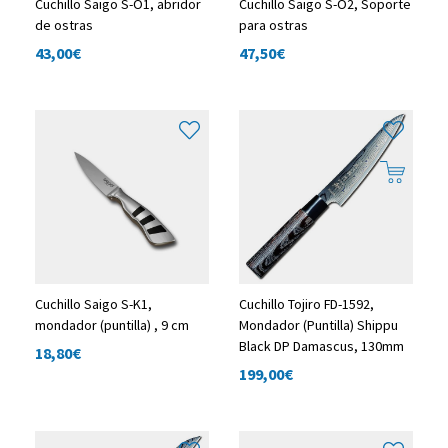
Cuchillo Saigo S-O1, abridor
Cuchillo Saigo S-O2, Soporte
de ostras
para ostras
43,00
€
47,50
€
Cuchillo Saigo S-K1,
Cuchillo Tojiro FD-1592,
mondador (puntilla) , 9 cm
Mondador (Puntilla) Shippu
Black DP Damascus, 130mm
18,80
€
199,00
€