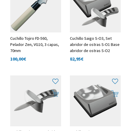
Cuchillo Tojiro FD-560,
Cuchillo Saigo S-O3, Set
Pelador Zen, VG10, 3 capas,
abridor de ostras S-O1 Base
70mm
abridor de ostras S-O2
100,00
€
82,95
€