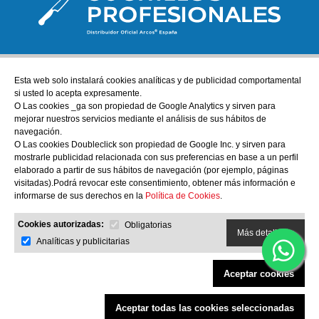
Esta web solo instalará cookies analíticas y de publicidad comportamental
ATENCIÓN AL CLIENTE
si usted lo acepta expresamente.
tienda@cuchillos-profesionales.com
O Las cookies _ga son propiedad de Google Analytics y sirven para
mejorar nuestros servicios mediante el análisis de sus hábitos de
972555255
navegación.
O Las cookies Doubleclick son propiedad de Google Inc. y sirven para
mostrarle publicidad relacionada con sus preferencias en base a un perfil
AYUDA
elaborado a partir de sus hábitos de navegación (por ejemplo, páginas
Nuestra tienda física
visitadas).Podrá revocar este consentimiento, obtener más información e
informarse de sus derechos en la
Política de Cookies
.
Sobre nosotros
Cookies autorizadas:
Obligatorias
Más detalles
INFORMACIÓN
Analíticas y publicitarias
Política de Privacidad y Aviso Legal
Aceptar cookies
Condiciones Generales de Compra
Política de cookies
Aceptar todas las cookies seleccionadas
Filtrar productos