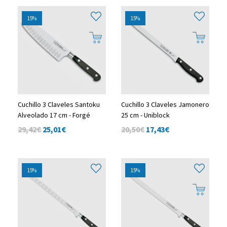
15%
15%
Cuchillo 3 Claveles Santoku
Cuchillo 3 Claveles Jamonero
Alveolado 17 cm - Forgé
25 cm - Uniblock
29,42€
25,01
€
20,50€
17,43
€
15%
15%