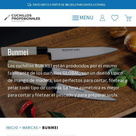
ENVÍO GRATIS A PARTIR DE 49€ (SOLO PARA ENVÍOS A ESPAÑA)
MENU
Bunmei
Los cuchillos BUNMEI están producidos por el mismo
fabricante de los cuchillos GLOBAL, con un diseño típico
de mango de madera, son perfectos para cortar, filetear y
pelar todo tipo de comida. La hoja asimétrica es mejor
para cortar y filetear el pescado y para preparar sushi.
INICIO
MARCAS
BUNMEI