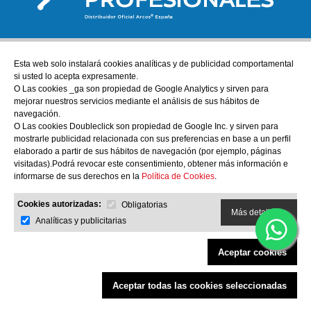
Esta web solo instalará cookies analíticas y de publicidad comportamental
ATENCIÓN AL CLIENTE
si usted lo acepta expresamente.
tienda@cuchillos-profesionales.com
O Las cookies _ga son propiedad de Google Analytics y sirven para
mejorar nuestros servicios mediante el análisis de sus hábitos de
972555255
navegación.
O Las cookies Doubleclick son propiedad de Google Inc. y sirven para
mostrarle publicidad relacionada con sus preferencias en base a un perfil
AYUDA
elaborado a partir de sus hábitos de navegación (por ejemplo, páginas
Nuestra tienda física
visitadas).Podrá revocar este consentimiento, obtener más información e
informarse de sus derechos en la
Política de Cookies
.
Sobre nosotros
Cookies autorizadas:
Obligatorias
Más detalles
INFORMACIÓN
Analíticas y publicitarias
Política de Privacidad y Aviso Legal
Aceptar cookies
Condiciones Generales de Compra
Política de cookies
Aceptar todas las cookies seleccionadas
Filtrar productos