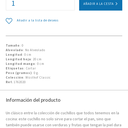
AÑADIR A LA CESTA
Añadir a la lista de deseos
Tamaño
: 0
Alveolado
: No Alveolado
Longitud
: 0 cm
Longitud hoja
: 20 cm
Longitud mango
: 0 cm
Etiquetas
: Cortar
Peso (gramos)
: 0 g.
Colección
: Wüsthof Classic
Ref.
1762020
Información del producto
Un clásico entre la colección de cuchillos que todos tenemos en la
cocina: este cuchillo no solo sirve para cortar el pan, sino que
también puede usarse con verduras y frutas que tengan la piel dura