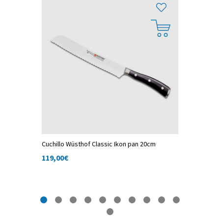
Cuchillo Wüsthof Classic Ikon pan 20cm
Cuchillo 
23cm
119,00
€
149,00
€