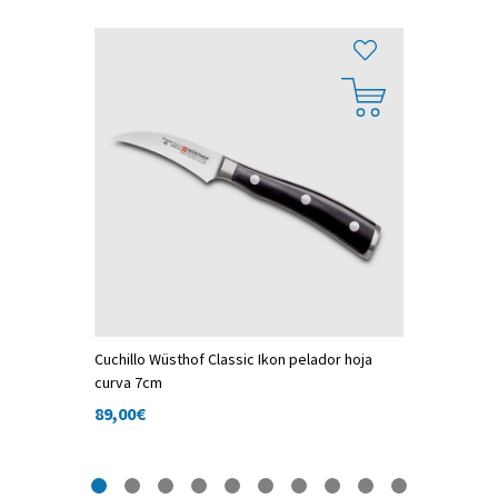
e 16cm
Cuchillo Wüsthof Classic Ikon pelador hoja
Cuchillo 
curva 7cm
89,00
€
89,00
€