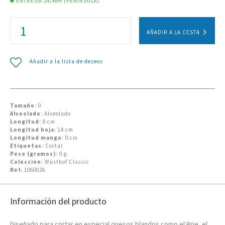
ENTREGA 24/48H (PENÍNSULA)
AÑADIR A LA CESTA
Añadir a la lista de deseos
Tamaño
: 0
Alveolado
: Alveolado
Longitud
: 0 cm
Longitud hoja
: 14 cm
Longitud mango
: 0 cm
Etiquetas
: Cortar
Peso (gramos)
: 0 g.
Colección
: Wüsthof Classic
Ref.
1060026
Información del producto
Diseñado para cortar en especial quesos blandos como el Brie, el