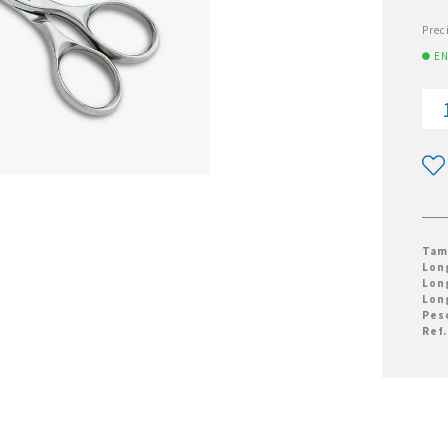
Prec
EN
Tam
Lon
Lon
Lon
Pes
Ref.