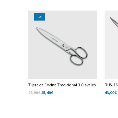
15%
s
Tijera de Cocina Tradicional 3 Claveles
RUS-165
29,99€
25,49
€
43,00
€