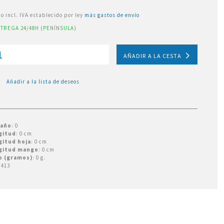
io incl. IVA establecido por ley
más gastos de envío
TREGA 24/48H (PENÍNSULA)
AÑADIR A LA CESTA
Añadir a la lista de deseos
año
: 0
gitud
: 0 cm
gitud hoja
: 0 cm
gitud mango
: 0 cm
o (gramos)
: 0 g.
413