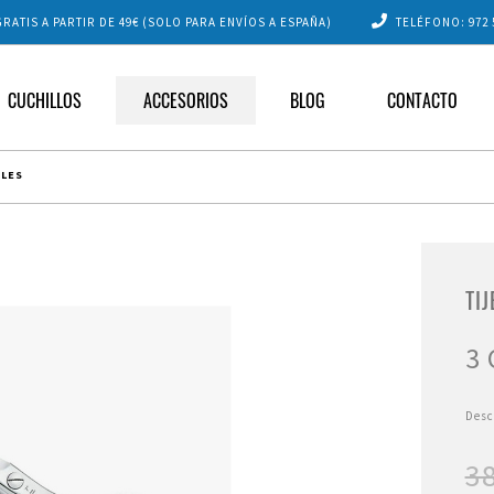
RATIS A PARTIR DE 49€ (SOLO PARA ENVÍOS A ESPAÑA)
TELÉFONO:
972 
CUCHILLOS
ACCESORIOS
BLOG
CONTACTO
ELES
TI
3
Des
38