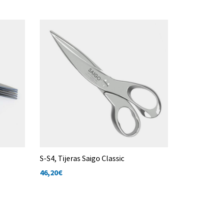
15%
S-S4, Tijeras Saigo Classic
Tijeras de 
46,20
€
9,96€
8,47