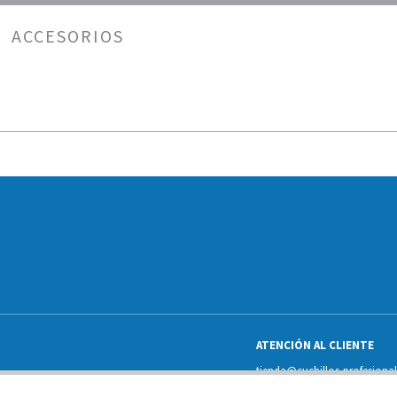
ACCESORIOS
ATENCIÓN AL CLIENTE
tienda@cuchillos-profesiona
972555255