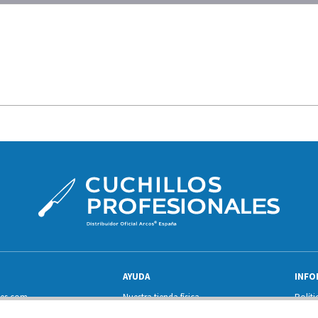
AYUDA
INFO
les.com
Nuestra tienda física
Políti
Sobre nosotros
Condi