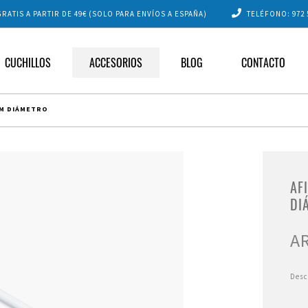
RATIS A PARTIR DE 49€ (SOLO PARA ENVÍOS A ESPAÑA)
TELÉFONO:
972 
CUCHILLOS
ACCESORIOS
BLOG
CONTACTO
 CM DIÁMETRO
AF
DI
A
Des