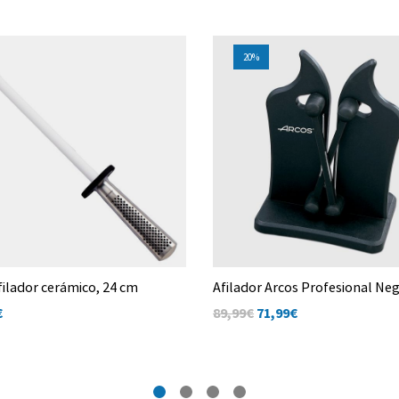
20%
filador cerámico, 24 cm
Afilador Arcos Profesional Ne
€
89,99€
71,99
€