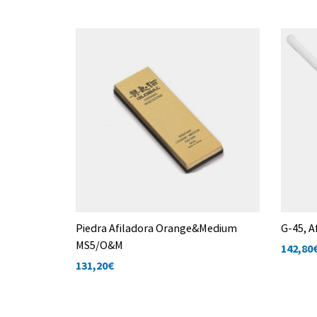
o (chaira),
Piedra Afiladora Orange&Medium
G-45, A
MS5/O&M
142,80
131,20
€