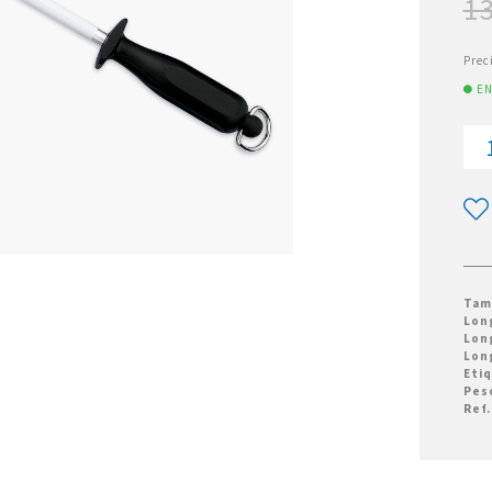
13
Prec
EN
Tam
Lon
Lon
Lon
Eti
Pes
Ref.