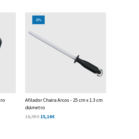
20%
20%
gro
Afilador Chaira Arcos - 25 cm x 1.3 cm
Afilador A
diámetro
13,00€
10,
18,95€
15,16
€