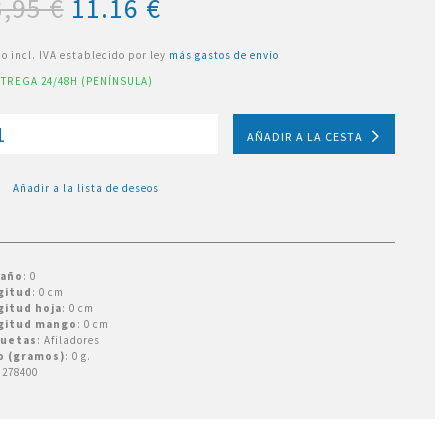
,95 €
11.16
€
io incl. IVA establecido por ley
más gastos de envío
TREGA 24/48H (PENÍNSULA)
AÑADIR A LA CESTA
Añadir a la lista de deseos
año
: 0
gitud
: 0 cm
gitud hoja
: 0 cm
gitud mango
: 0 cm
quetas
: Afiladores
o (gramos)
: 0 g.
278400