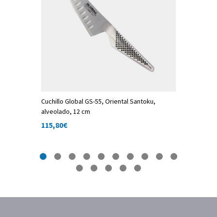
trecha
Cuchillo Global GS-55, Oriental Santoku,
Cuchillo 
alveolado, 12 cm
estrecha
115,80
€
119,00
€