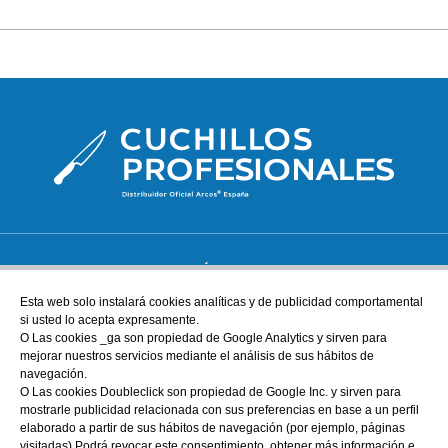
ATENCIÓN AL CLIENTE
tienda@cuchillos-profesionales.com
Esta web solo instalará cookies analíticas y de publicidad comportamental
si usted lo acepta expresamente.
972555255
O Las cookies _ga son propiedad de Google Analytics y sirven para
mejorar nuestros servicios mediante el análisis de sus hábitos de
navegación.
AYUDA
O Las cookies Doubleclick son propiedad de Google Inc. y sirven para
Nuestra tienda física
mostrarle publicidad relacionada con sus preferencias en base a un perfil
elaborado a partir de sus hábitos de navegación (por ejemplo, páginas
Sobre nosotros
visitadas).Podrá revocar este consentimiento, obtener más información e