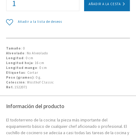
AÑADIR A LA CESTA
Añadir a la lista de deseos
Tamaño
: 0
Alveolado
: No Alveolado
Longitud
: 0 cm
Longitud hoja
: 16 cm
Longitud mango
: 0 cm
Etiquetas
: Cortar
Peso (gramos)
: 0 g.
Colección
: Wüsthof Classic
Ref.
1522071
Información del producto
El todoterreno de la cocina: la pieza más importante del
equipamiento básico de cualquier chef aficionado o profesional. El
cuchillo de cocinero se adecúa a casi todas las tareas de la cocina y