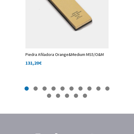
 24 cm
Piedra Afiladora Orange&Medium MS5/O&M
G-45, Afi
131,20
€
142,80
€