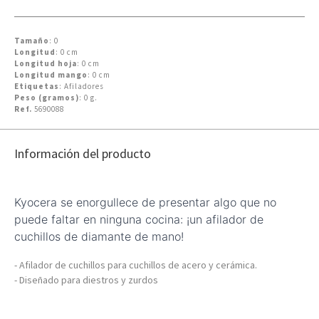
Tamaño
: 0
Longitud
: 0 cm
Longitud hoja
: 0 cm
Longitud mango
: 0 cm
Etiquetas
: Afiladores
Peso (gramos)
: 0 g.
Ref.
5690088
Información del producto
Kyocera se enorgullece de presentar algo que no
puede faltar en ninguna cocina: ¡un afilador de
cuchillos de diamante de mano!
- Afilador de cuchillos para cuchillos de acero y cerámica.
- D
iseñado para diestros y zurdos